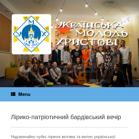
Skip
to
content
Тут знайдеш себе! Тут знайдеш Христа!
Тут знайдеш себе у Христі!
Menu
Лірико-патріотичний бардівський вечір
Надзвичайно чуйні ліричні мотиви та велич української