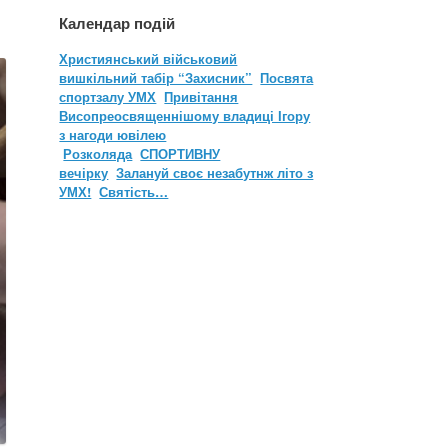
Календар подій
Християнський військовий
вишкільний табір “Захисник”
Посвята
спортзалу УМХ
Привітання
Висопреосвященнішому владиці Ігору
з нагоди ювілею
Розколяда
СПОРТИВНУ
вечірку
Залануй своє незабутнж літо з
УМХ!
Святість…