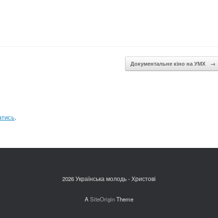
Документальне кіно на УМХ
→
атись
.
2026 Українська молодь - Христові
A
SiteOrigin
Theme