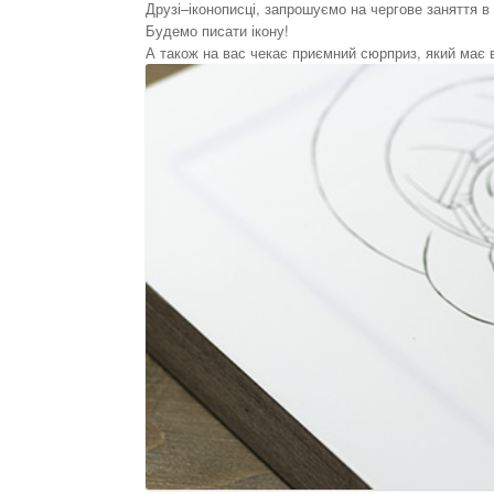
Друзі–іконописці, запрошуємо на чергове заняття в
Будемо писати ікону!
А також на вас чекає приємний сюрприз, який має 