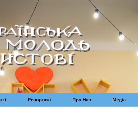
тті
Репортажі
Про Нас
Медіа