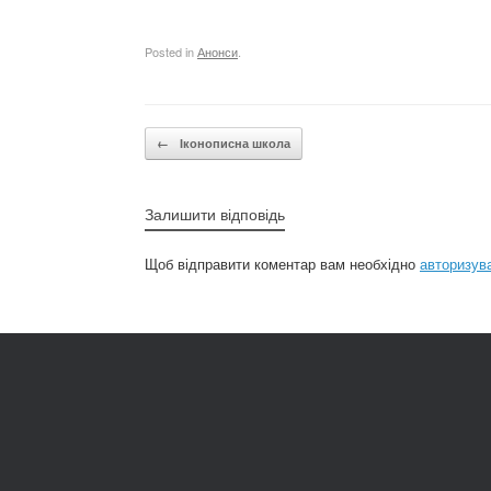
Posted in
Анонси
.
Post navigation
←
Іконописна школа
Залишити відповідь
Щоб відправити коментар вам необхідно
авторизув