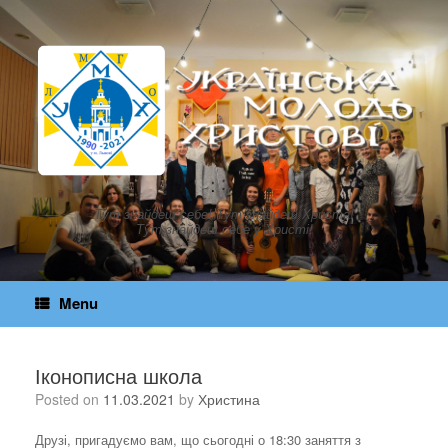
Skip
to
content
Тут знайдеш себе! Тут знайдеш Христа!
Тут знайдеш себе у Христі!
Menu
Іконописна школа
Posted on
11.03.2021
by
Христина
Друзі, пригадуємо вам, що сьогодні о 18:30 заняття з