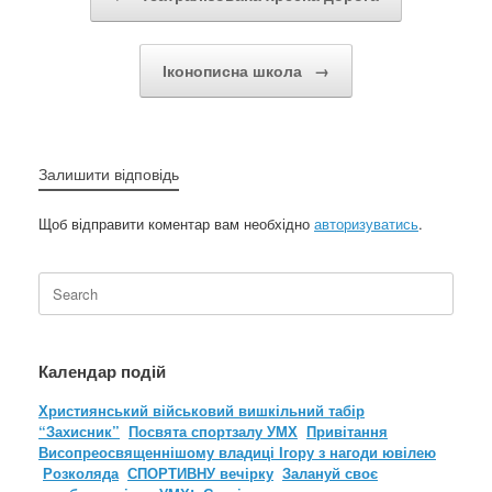
Іконописна школа
→
Залишити відповідь
Щоб відправити коментар вам необхідно
авторизуватись
.
Search
for:
Календар подій
Християнський військовий вишкільний табір
“Захисник”
Посвята спортзалу УМХ
Привітання
Висопреосвященнішому владиці Ігору з нагоди ювілею
Розколяда
СПОРТИВНУ вечірку
Залануй своє