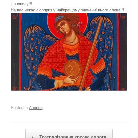
іконопису!!!
На вас чекає сюрприз у найкращому значенні цього слова!!!
Posted in
Анонси
.
Post navigation
←
Театралізована хресна дорога