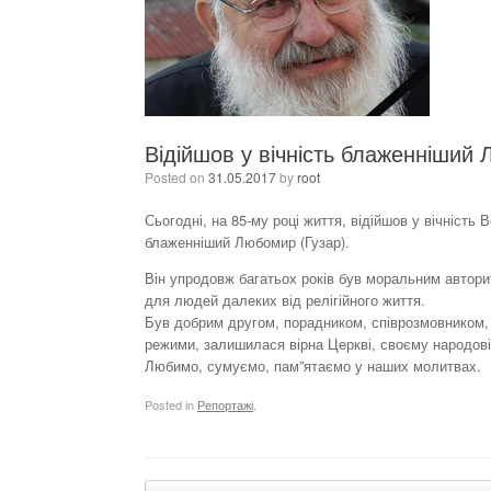
Відійшов у вічність блаженніший
Posted on
31.05.2017
by
root
Сьогодні, на 85-му році життя, відійшов у вічність
блаженніший Любомир (Гузар).
Він упродовж багатьох років був моральним авторите
для людей далеких від релігійного життя.
Був добрим другом, порадником, співрозмовником, 
режими, залишилася вірна Церкві, своєму народові,
Любимо, сумуємо, пам”ятаємо у наших молитвах.
Posted in
Репортажі
.
Post navigation