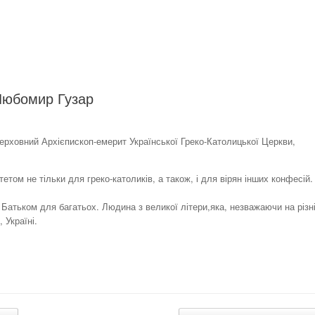
 Любомир Гузар
 Верховний Архієпископ-емерит Української Греко-Католицької Церкви,
том не тільки для греко-католиків, а також, і для вірян інших конфесій. 
Батьком для багатьох. Людина з великої літери,яка, незважаючи на різн
 Україні.