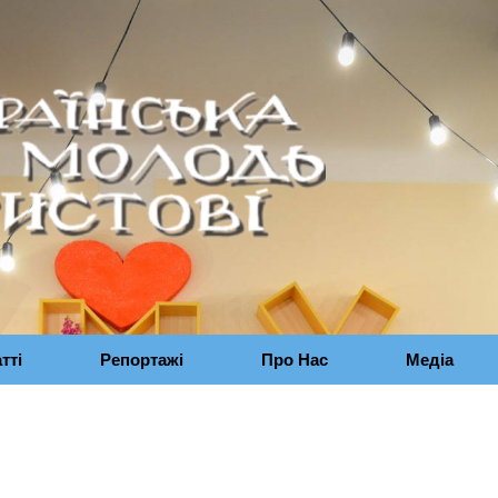
тті
Репортажі
Про Нас
Медіа