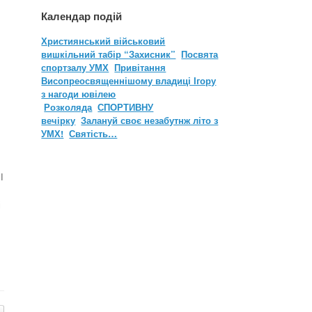
Календар подій
Християнський військовий
вишкільний табір “Захисник”
Посвята
спортзалу УМХ
Привітання
Висопреосвященнішому владиці Ігору
з нагоди ювілею
Розколяда
СПОРТИВНУ
вечірку
Залануй своє незабутнж літо з
УМХ!
Святість…
І
і